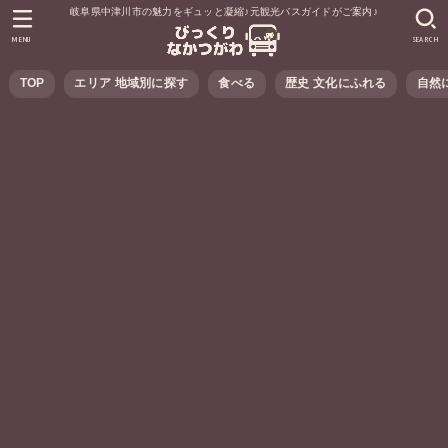
岐阜県中津川市の魅力をギュッと凝縮♪元観光バスガイドがご案内♪
MENU
SEARCH
TOP
エリア 地域別に探す
食べる
歴史 文化にふれる
自然