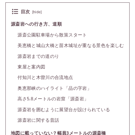
目次
[
hide
]
源斎岩への行き方、道順
源斎公園駐車場から散策スタート
美恵橋と城山大橋と苗木城址が重なる景色を楽しむ
源斎岩までの道のり
東屋と案内図
付知川と木曽川の合流地点
奥恵那峡のハイライト「品の字岩」
高さ5.8メートルの岩窟「源斎岩」
源斎岩を囲むように展望台が設けられている
源斎岩に関する昔話
地図に載っていない？幅員3メートルの源斎橋