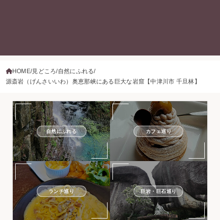
HOME
見どころ
自然にふれる
源斎岩（げんさいいわ）奥恵那峡にある巨大な岩窟【中津川市 千旦林】
自然にふれる
カフェ巡り
ランチ巡り
巨岩・巨石巡り