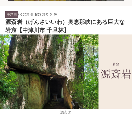
2021.06.16
2022.04.29
中津川
源斎岩（げんさいいわ）奥恵那峡にある巨大な
岩窟【中津川市 千旦林】
源斎岩