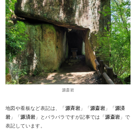
源斎岩
地図や看板など表記は、「
源斉岩
」「
源斎岩
」「
源済
岩
」「
源済岩
」とバラバラですが記事では「
源斎岩
」で
表記しています。