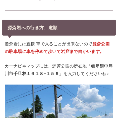
源斎岩への行き方、道順
源斎岩には直接 車で入ることが出来ないので
源斎公園
の駐車場に車を停めて歩いて岩窟まで向かいます。
カーナビやマップには、源斉公園の所在地「
岐阜県中津
川市千旦林１６１８−１５６
」を入力してくださいね♪