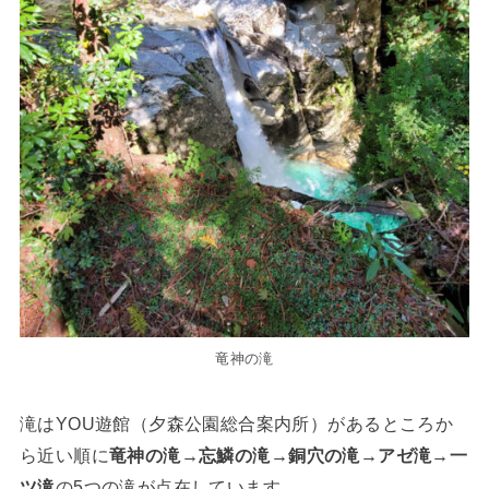
竜神の滝
滝はYOU遊館（夕森公園総合案内所）があるところか
ら近い順に
竜神の滝→忘鱗の滝→銅穴の滝→アゼ滝→一
ツ滝
の5つの滝が点在しています。