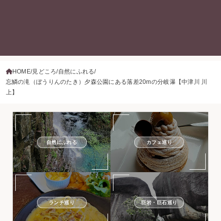
HOME
見どころ
自然にふれる
忘鱗の滝（ぼうりんのたき）夕森公園にある落差20mの分岐瀑【中津川 川
上】
自然にふれる
カフェ巡り
ランチ巡り
巨岩・巨石巡り