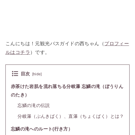
こんにちは！元観光バスガイドの西ちゃん（
プロフィー
ルはコチラ
）です。
目次
[
hide
]
赤茶けた岩肌を流れ落ちる分岐瀑 忘鱗の滝（ぼうりん
のたき）
忘鱗の滝の伝説
分岐瀑（ぶんきばく）、直瀑（ちょくばく）とは？
忘鱗の滝へのルート(行き方）