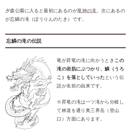
夕森公園に入ると最初にあるのが
竜神の滝
。次にあるの
が忘鱗の滝（ぼうりんのたき）です。
忘鱗の滝の伝説
竜が昇竜の滝に向かうとき
この
滝の岩肌にぶつかり、鱗（うろ
こ）を落としていった
という伝
説が名前の由来です。
※昇竜の滝は一ツ滝から分岐し
て林道を通り奥三界岳（登山
口）方面にあります。