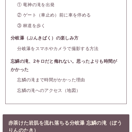
① 竜神の滝を出発
② ゲート（車止め）前に車を停める
③ 林道を歩く
分岐瀑（ぶんきばく）の楽しみ方
分岐瀑をスマホやカメラで撮影する方法
忘鱗の滝、2キロだと侮れない。思ったよりも時間が
かかった
忘鱗の滝まで時間がかかった理由
忘鱗の滝へのアクセス（地図）
赤茶けた岩肌を流れ落ちる分岐瀑 忘鱗の滝（ぼう
りんのたき）