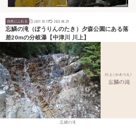
2021.10.15
2022.04.29
自然にふれる
忘鱗の滝（ぼうりんのたき）夕森公園にある落
差20mの分岐瀑【中津川 川上】
忘鱗の滝