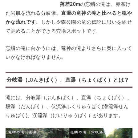
落差20m
の忘鱗の滝は、赤茶け
た岩肌を流れる分岐瀑。
直瀑の竜神の滝と比べると穏や
かな流れです
。しかし夕森公園の竜の伝説に思いを馳せ
て眺めることができる穴場スポットです。
忘鱗の滝に向かうには、竜神の滝よりさらに奥に入って
いかなければなりません。
分岐瀑（ぶんきばく）、直瀑（ちょくばく）とは？
滝には、分岐瀑（ぶんきばく）、直瀑（ちょくばく）、
段瀑（だんばく）、伏流瀑ふくりゅうばく(潜流瀑せん
りゅばく)、渓流瀑（けいりゅうばく）があります。