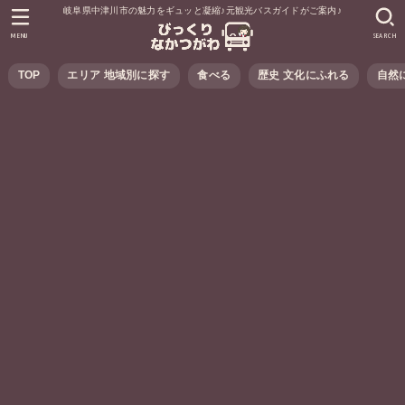
岐阜県中津川市の魅力をギュッと凝縮♪元観光バスガイドがご案内♪
MENU
SEARCH
TOP
エリア 地域別に探す
食べる
歴史 文化にふれる
自然