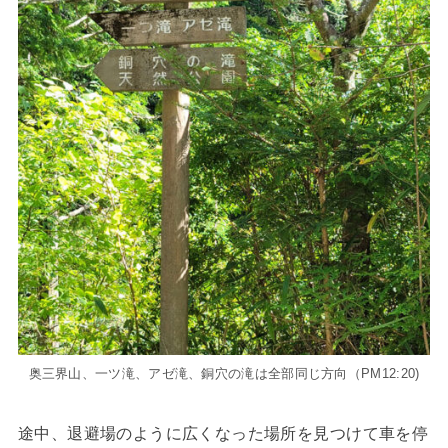
奥三界山、一ツ滝、アゼ滝、銅穴の滝は全部同じ方向（PM12:20)
途中、退避場のように広くなった場所を見つけて車を停