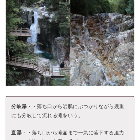
分岐瀑
・・落ち口から岩肌にぶつかりながら幾重
にも分岐して流れる滝をいう。
直瀑
・・落ち口から滝壷まで一気に落下する迫力