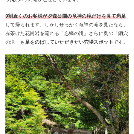
9割近くのお客様が夕森公園の竜神の滝だけを見て満足
して帰られます。しかしせっかく竜神の滝を見たなら、
赤茶けた花崗岩を流れる「忘鱗の滝」さらに奥の「銅穴
の滝」も
足をのばしていただきたい穴場スポット
です。