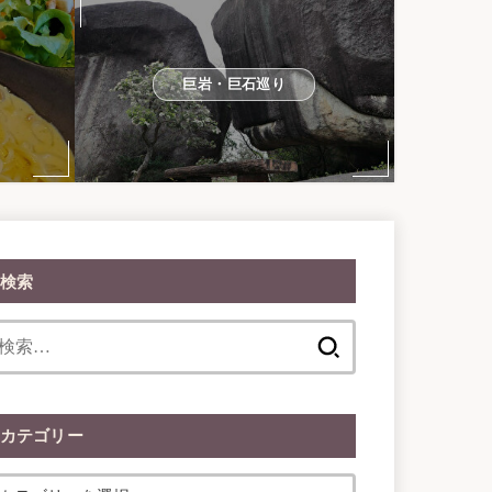
巨岩・巨石巡り
検索
検
索:
カテゴリー