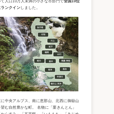
いて人口10万人未満の小さな市部門で
全国10位
にランクイン
しました。
東に中央アルプス、南に恵那山、北西に
御嶽山
を望む自然豊かな町。 名物に「栗きんとん」
「からすみ」「五平餅」「いももち」「あじめ