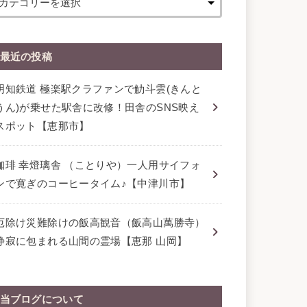
最近の投稿
明知鉄道 極楽駅クラファンで觔斗雲(きんと
うん)が乗せた駅舎に改修！田舎のSNS映え
スポット【恵那市】
珈琲 幸燈璃舎 （ことりや）一人用サイフォ
ンで寛ぎのコーヒータイム♪【中津川市】
厄除け災難除けの飯高観音（飯高山萬勝寺）
静寂に包まれる山間の霊場【恵那 山岡】
当ブログについて