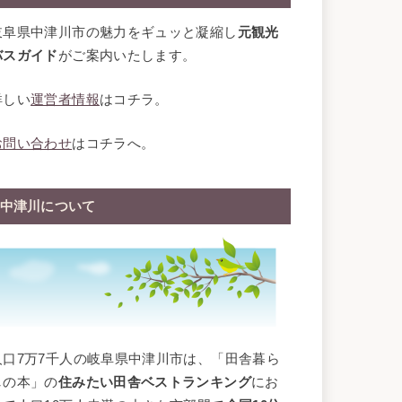
岐阜県中津川市の魅力をギュッと凝縮し
元観光
バスガイド
がご案内いたします。
詳しい
運営者情報
はコチラ。
お問い合わせ
はコチラへ。
中津川について
人口7万7千人の岐阜県中津川市は、「田舎暮ら
しの本」の
住みたい田舎ベストランキング
にお