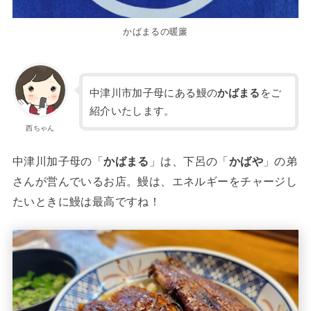
かばまるの暖簾
中津川市加子母にある鰻の
かばまる
をご
紹介いたします。
西ちゃん
中津川加子母の「
かばまる
」は、下呂の「
かばや
」の弟
さんが営んでいるお店。鰻は、エネルギーをチャージし
たいときに鰻は最高ですね！