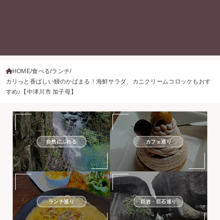
HOME
食べる
ランチ
カリっと香ばしい鰻のかばまる！海鮮サラダ、カニクリームコロッケもおす
すめ♪【中津川市 加子母】
自然にふれる
カフェ巡り
ランチ巡り
巨岩・巨石巡り