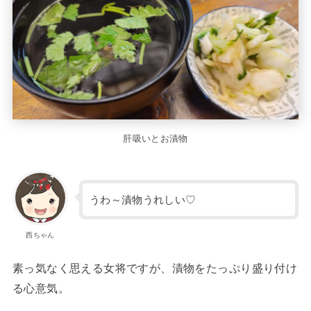
肝吸いとお漬物
うわ～漬物うれしい♡
西ちゃん
素っ気なく思える女将ですが、漬物をたっぷり盛り付け
る心意気。