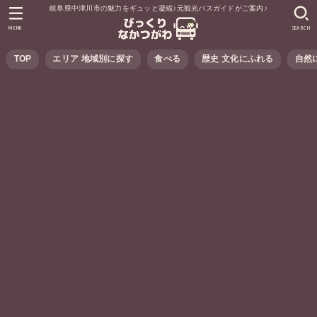
岐阜県中津川市の魅力をギュッと凝縮♪元観光バスガイドがご案内♪
MENU
SEARCH
TOP
エリア 地域別に探す
食べる
歴史 文化にふれる
自然