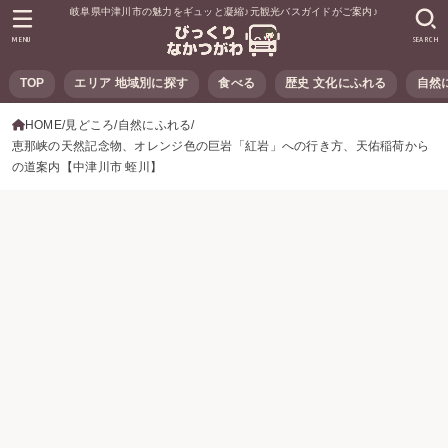
岐阜県中津川市の魅力をギュッと凝縮♪元観光バスガイドがご案内♪
MENU
SEARCH
TOP
エリア 地域別に探す
食べる
歴史 文化にふれる
自然
HOME
見どころ
自然にふれる
恵那峡の天然記念物、オレンジ色の巨岩「紅岩」への行き方、天佑稲荷から
の道案内【中津川市 蛭川】