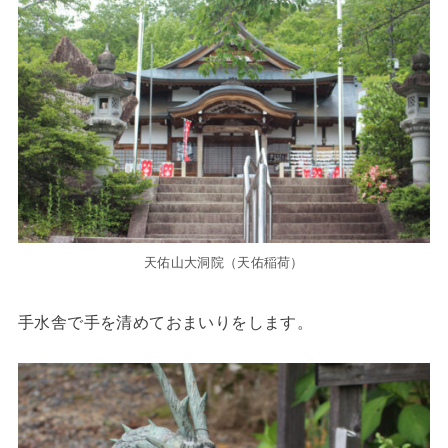
天佑山大洞院（天佑稲荷）
手水舎で手を清めておまいりをします。